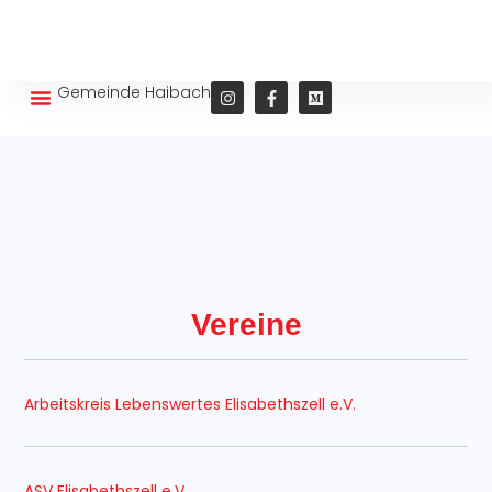
Gemeinde Haibach
Wohnen und Leben
Vereine
Arbeitskreis Lebenswertes Elisabethszell e.V.
ASV Elisabethszell e.V.