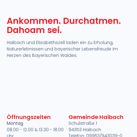
Ankommen. Durchatmen.
Dahoam sei.​
Haibach und Elisabethszell laden ein zu Erholung,
Naturerlebnissen und bayerischer Lebensfreude im
Herzen des Bayerischen Waldes.​
Öffnungszeiten
Gemeinde Haibach
Montag
Schulstraße 1
08.00 - 12.00 & 13.30 - 18.00
94353 Haibach
Telefon: 09963/943039-0
Uhr
)